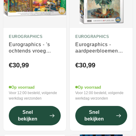
EUROGRAPHICS
EUROGRAPHICS
Eurographics - 's
Eurographics -
ochtends vroeg
aardpeerbloemen
vissen [early
[topinambours] -
morning fishing] -
claude monet - 1000
€30,99
€30,99
dominic davison -
stukjes 48×68cm
500 xl stukjes
(b×h) - fine art
68×48cm (b×h) -
legpuzzel
Op voorraad
Op voorraad
familie legpuzzel
Voor 12:00 besteld, volgende
Voor 12:00 besteld, volgende
werkdag verzonden
werkdag verzonden
Snel
Snel
bekijken
bekijken