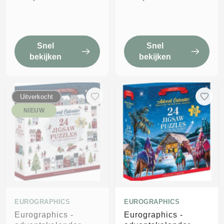
christmas memories]
whiskers] - 24×50
- simon treadwell -
stukjes 12,5×12,5cm
24×50 stukjes
(b×h) -
12,5×12,5cm (b×h) -
adventskalender
Snel
Snel
adventskalender
bekijken
bekijken
Uitverkocht
NIEUW
EUROGRAPHICS
EUROGRAPHICS
Eurographics -
Eurographics -