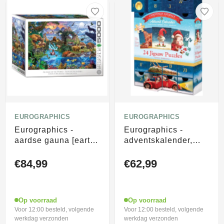
EUROGRAPHICS
EUROGRAPHICS
Eurographics -
Eurographics -
aardse gauna [earth
adventskalender,
wildlife] - steve crisp
heffernan kerstmis
- 5000 stukjes
[advent calendar,
€84,99
€62,99
101,5×152,5cm (b×h)
heffernan christmas]
- legpuzzel
- lucia heffernan -
24×50 stukjes
Op voorraad
Op voorraad
12,5×12,5cm (b×h) -
Voor 12:00 besteld, volgende
Voor 12:00 besteld, volgende
puzzels
werkdag verzonden
werkdag verzonden