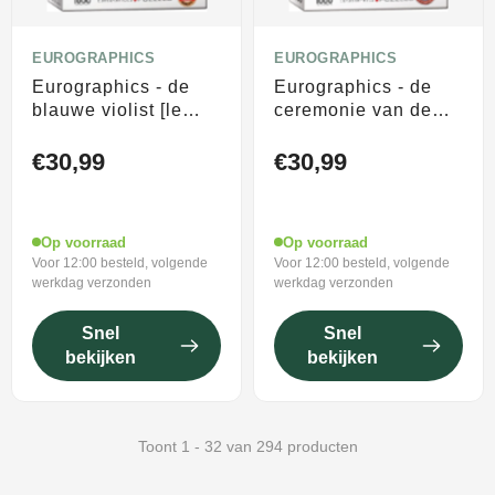
EUROGRAPHICS
EUROGRAPHICS
Eurographics - de
Eurographics - de
blauwe violist [le
ceremonie van de
violoniste bleu] -
ridderschap [the
marc chagall - 1000
accolade] - edmund
€30,99
€30,99
stukjes 48×68cm
blair leighton - 1000
(b×h) - fine art
stukjes 48×68cm
legpuzzel
(b×h) - fine art
Op voorraad
Op voorraad
legpuzzel
Voor 12:00 besteld, volgende
Voor 12:00 besteld, volgende
werkdag verzonden
werkdag verzonden
Snel
Snel
bekijken
bekijken
Toont 1 - 32 van 294 producten