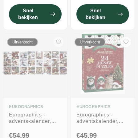
Snel
Snel
bekijken
bekijken
Uitverkocht
Uitverkocht
EUROGRAPHICS
EUROGRAPHICS
Eurographics -
Eurographics -
adventskalender,
adventskalender,
kerstherinnering
kerstsnorren [advent
[advent calendar,
calendar, christmas
€54,99
€45,99