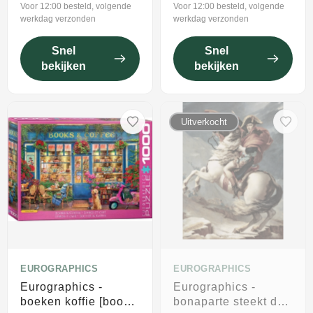
Voor 12:00 besteld, volgende
Voor 12:00 besteld, volgende
werkdag verzonden
werkdag verzonden
Snel
Snel
bekijken
bekijken
Uitverkocht
EUROGRAPHICS
EUROGRAPHICS
Eurographics -
Eurographics -
boeken koffie [books
bonaparte steekt de