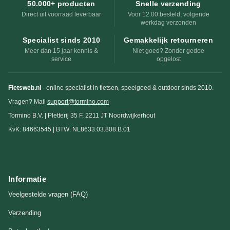
50.000+ producten
Snelle verzending
Direct uit voorraad leverbaar
Voor 12:00 besteld, volgende
werkdag verzonden
Specialist sinds 2010
Gemakkelijk retourneren
Meer dan 15 jaar kennis &
Niet goed? Zonder gedoe
service
opgelost
Fietsweb.nl
- online specialist in fietsen, speelgoed & outdoor sinds 2010.
Vragen? Mail
support@tormino.com
Tormino B.V. | Pletterij 35 F, 2211 JT Noordwijkerhout
KvK: 84663545 | BTW: NL8633.03.808.B.01
Informatie
Veelgestelde vragen (FAQ)
Verzending