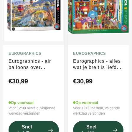
EUROGRAPHICS
EUROGRAPHICS
Eurographics - air
Eurographics - alles
balloons over
wat je breit is liefde
cappadocia - 1000
(all you knit is love) -
stukjes 68×48cm
paul normand - 1000
€30,99
€30,99
(b×h) - legpuzzel
stukjes - legpuzzel
Op voorraad
Op voorraad
Voor 12:00 besteld, volgende
Voor 12:00 besteld, volgende
werkdag verzonden
werkdag verzonden
Snel
Snel