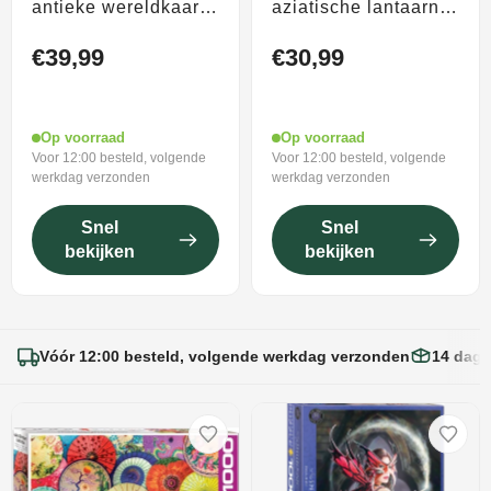
antieke wereldkaart
aziatische lantaarns
[antique world map] -
[asian lanterns] -
hondio henricus -
1000 stukjes
€39,99
€30,99
2000 stukjes
68×48cm (b×h) -
97×68cm (b×h) -
legpuzzel
legpuzzel
Op voorraad
Op voorraad
Voor 12:00 besteld, volgende
Voor 12:00 besteld, volgende
werkdag verzonden
werkdag verzonden
Snel
Snel
bekijken
bekijken
Vóór 12:00 besteld, volgende werkdag verzonden
14 dage