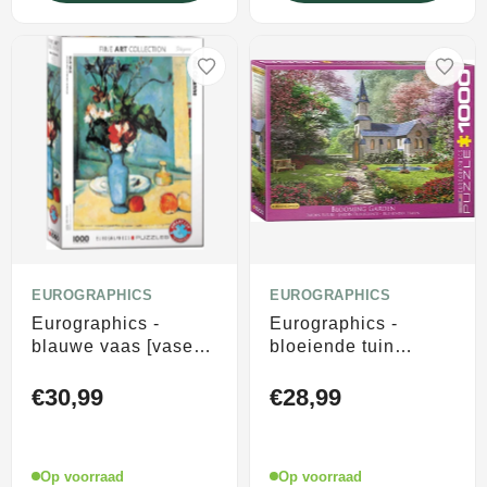
EUROGRAPHICS
EUROGRAPHICS
Eurographics -
Eurographics -
blauwe vaas [vase
bloeiende tuin
bleu] - paul cezanne
[blooming garden] -
- 1000 stukjes
dominic davison -
€30,99
€28,99
48×68cm (b×h) - fine
1000 stukjes
art legpuzzel
68×48cm (b×h) -
legpuzzel
Op voorraad
Op voorraad