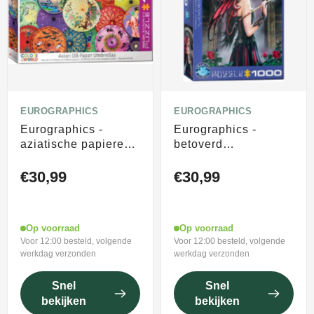
EUROGRAPHICS
EUROGRAPHICS
Eurographics -
Eurographics -
aziatische papieren
betoverd
paraplu's [asian oil
[spellbound] - anne
paper umbrellas] -
stokes - 1000 stukjes
€30,99
€30,99
1000 stukjes
48×68cm (b×h) -
68×48cm (b×h) -
legpuzzel
legpuzzel
Op voorraad
Op voorraad
Voor 12:00 besteld, volgende
Voor 12:00 besteld, volgende
werkdag verzonden
werkdag verzonden
Snel
Snel
bekijken
bekijken