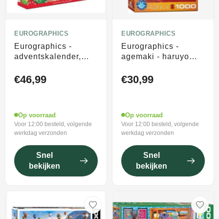
EUROGRAPHICS
EUROGRAPHICS
Eurographics -
Eurographics -
adventskalender,
agemaki - haruyo
[advent calendar,
morita - 1000 stukjes
christmas delights] -
48×68cm (b×h) -
€46,99
€30,99
24×50 stukjes
legpuzzel
12,5×12,5cm (b×h) -
adventskalender
Op voorraad
Op voorraad
Voor 12:00 besteld, volgende
Voor 12:00 besteld, volgende
werkdag verzonden
werkdag verzonden
Snel
Snel
bekijken
bekijken