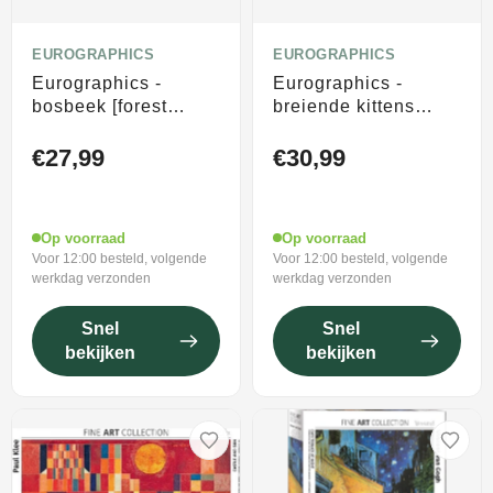
EUROGRAPHICS
EUROGRAPHICS
Eurographics -
Eurographics -
bosbeek [forest
breiende kittens
stream] - 1000
[knittin' kittens] - 500
stukjes 68×48cm
xl stukjes 68×48cm
€27,99
€30,99
(b×h) - legpuzzel
(b×h) - familie
legpuzzel
Op voorraad
Op voorraad
Voor 12:00 besteld, volgende
Voor 12:00 besteld, volgende
werkdag verzonden
werkdag verzonden
Snel
Snel
bekijken
bekijken