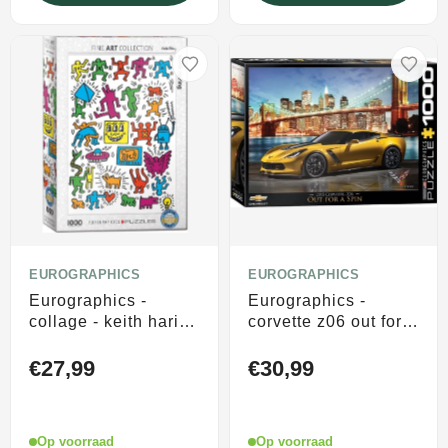
EUROGRAPHICS
EUROGRAPHICS
Eurographics -
Eurographics -
collage - keith haring
corvette z06 out for a
- 1000 stukjes
spin - 1000 stukjes
48×68cm (b×h) - fine
68×48cm (b×h) -
€27,99
€30,99
art legpuzzel
legpuzzel
Op voorraad
Op voorraad