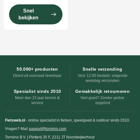
Snel
bekijken
50.000+ producten
Snelle verzending
Direct uit voorraad leverbaar
Voor 12:00 besteld, volgende
werkdag verzonden
Specialist sinds 2010
Gemakkelijk retourneren
Meer dan 15 jaar kennis &
Niet goed? Zonder gedoe
service
opgelost
Fietsweb.nl
- online specialist in fietsen, speelgoed & outdoor sinds 2010.
Vragen? Mail
support@tormino.com
Tormino B.V. | Pletterij 35 F, 2211 JT Noordwijkerhout