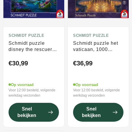
SCHMIDT PUZZLE
SCHMIDT PUZZLE
Schmidt puzzle
Schmidt puzzle het
disney the rescuers
vaticaan, 1000
puzzel 1000 stukjes
stukjes puzzel
€30,99
€36,99
Op voorraad
Op voorraad
Voor 12:00 besteld, volgende
Voor 12:00 besteld, volgende
werkdag verzonden
werkdag verzonden
Snel
Snel
bekijken
bekijken