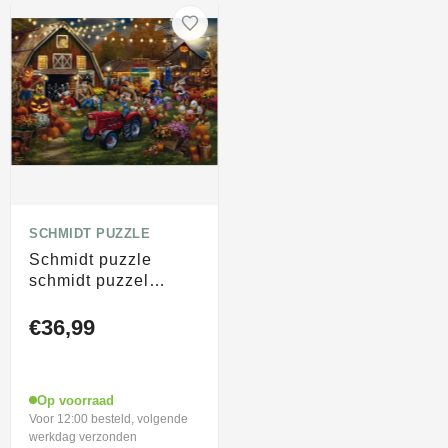
SCHMIDT PUZZLE
Schmidt puzzle
schmidt puzzel
disney legpuzzel
mickey minnie
€36,99
pumpkin festival
1000 stukjes.
Op voorraad
Voor 12:00 besteld, volgende
werkdag verzonden