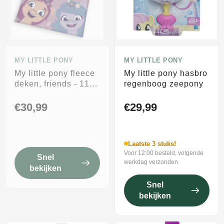
MY LITTLE PONY
MY LITTLE PONY
My little pony fleece
My little pony hasbro
deken, friends - 110
regenboog zeepony
x 140 cm - polyester
€30,99
€29,99
Laatste 3 stuks!
Voor 12:00 besteld, volgende
Snel
werkdag verzonden
bekijken
Snel
bekijken