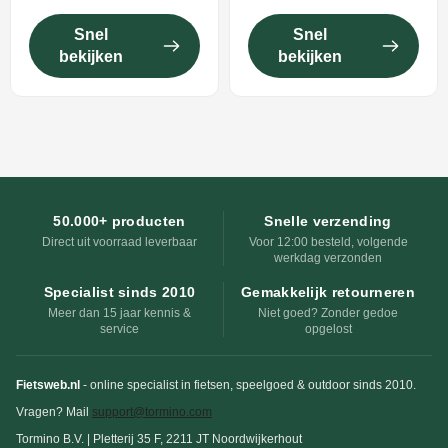
Snel
Snel
bekijken
bekijken
50.000+ producten
Snelle verzending
Direct uit voorraad leverbaar
Voor 12:00 besteld, volgende
werkdag verzonden
Specialist sinds 2010
Gemakkelijk retourneren
Meer dan 15 jaar kennis &
Niet goed? Zonder gedoe
service
opgelost
Fietsweb.nl
- online specialist in fietsen, speelgoed & outdoor sinds 2010.
Vragen? Mail
support@tormino.com
Tormino B.V. | Pletterij 35 F, 2211 JT Noordwijkerhout