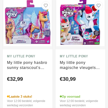
MY LITTLE PONY
MY LITTLE PONY
My little pony hasbro
My little pony
sunny starscout's
magische vleugels
mooie manen
zipp storm -
speelfiguur
€32,99
€30,99
Laatste 3 stuks!
Op voorraad
Voor 12:00 besteld, volgende
Voor 12:00 besteld, volgende
werkdag verzonden
werkdag verzonden