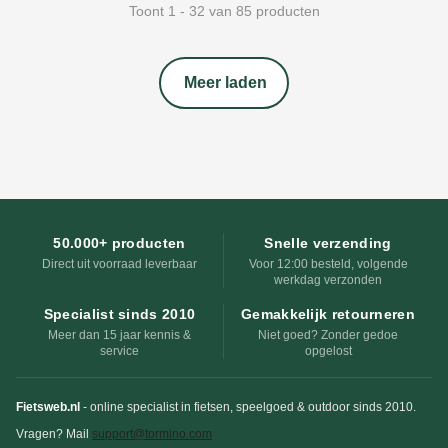
Toont 1 - 32 van 85 producten
Meer laden
50.000+ producten
Snelle verzending
Direct uit voorraad leverbaar
Voor 12:00 besteld, volgende
werkdag verzonden
Specialist sinds 2010
Gemakkelijk retourneren
Meer dan 15 jaar kennis &
Niet goed? Zonder gedoe
service
opgelost
Fietsweb.nl
- online specialist in fietsen, speelgoed & outdoor sinds 2010.
Vragen? Mail
support@tormino.com