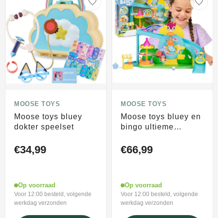
MOOSE TOYS
MOOSE TOYS
Moose toys bluey
Moose toys bluey en
dokter speelset
bingo ultieme
attractiepark
speelset
€34,99
€66,99
Op voorraad
Op voorraad
Voor 12:00 besteld, volgende
Voor 12:00 besteld, volgende
werkdag verzonden
werkdag verzonden