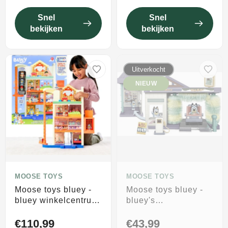
Snel
Snel
bekijken
bekijken
Uitverkocht
NIEUW
MOOSE TOYS
MOOSE TOYS
Moose toys bluey -
Moose toys bluey -
bluey winkelcentrum
bluey's
speelset - 15
autowasstraat
accessoires - met
speelset - incl. bluey
€110,99
€43,99