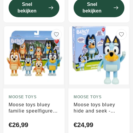
Snel
Snel
bekijken
bekijken
MOOSE TOYS
MOOSE TOYS
Moose toys bluey
Moose toys bluey
familie speelfiguren,
hide and seek -
4st.
interactieve figuur
€26,99
€24,99