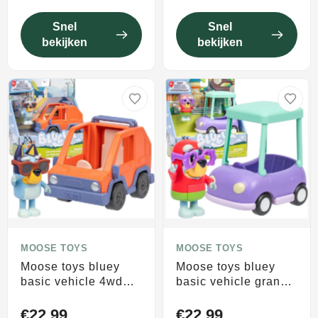
Snel
Snel
bekijken
bekijken
MOOSE TOYS
MOOSE TOYS
Moose toys bluey
Moose toys bluey
basic vehicle 4wd
basic vehicle granny
bluey
car janet
€22,99
€22,99