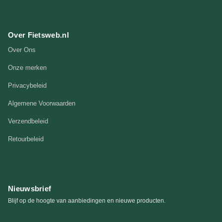
Over Fietsweb.nl
Over Ons
Onze merken
Privacybeleid
Algemene Voorwaarden
Verzendbeleid
Retourbeleid
Nieuwsbrief
Blijf op de hoogte van aanbiedingen en nieuwe producten.