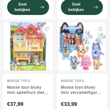
Snel
Snel
bekijken
bekijken
MOOSE TOYS
MOOSE TOYS
Moose toys bluey
Moose toys bluey
mini speelhuis met
mini verzamelfiguren
meubels en
deluxe
speelfiguur
€37,99
€33,99