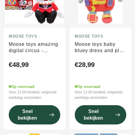
MOOSE TOYS
MOOSE TOYS
Moose toys amazing
Moose toys baby
digital circus -
bluey dress and play
pratende caine -
pluchen knuffel
interactieve pluchen
€48,99
€28,99
figuur
Op voorraad
Op voorraad
Voor 12:00 besteld, volgende
Voor 12:00 besteld, volgende
werkdag verzonden
werkdag verzonden
Snel
Snel
bekijken
bekijken