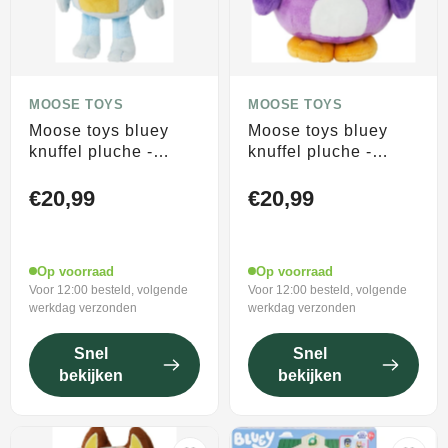
MOOSE TOYS
MOOSE TOYS
Moose toys bluey
Moose toys bluey
knuffel pluche -
knuffel pluche -
bandit
chattermax
€20,99
€20,99
Op voorraad
Op voorraad
Voor 12:00 besteld, volgende
Voor 12:00 besteld, volgende
werkdag verzonden
werkdag verzonden
Snel
Snel
bekijken
bekijken