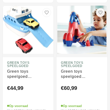
GREEN TOYS
GREEN TOYS
SPEELGOED
SPEELGOED
Green toys
Green toys
speelgoed
speelgoed
speelgoed ferry
speelgoed raket
blauw - green toys
blauw - green toys
€44,99
€60,99
Op voorraad
Op voorraad