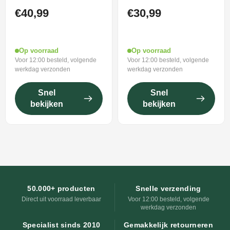
speelgoed tractor
speelgoed vliegtuig
met aanhangwagen -
rood - green toys
€40,99
€30,99
green toys
Op voorraad
Op voorraad
Voor 12:00 besteld, volgende
Voor 12:00 besteld, volgende
werkdag verzonden
werkdag verzonden
Snel
Snel
bekijken
bekijken
50.000+ producten
Snelle verzending
Direct uit voorraad leverbaar
Voor 12:00 besteld, volgende
werkdag verzonden
Specialist sinds 2010
Gemakkelijk retourneren