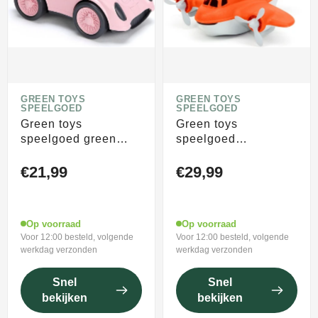
GREEN TOYS
GREEN TOYS
SPEELGOED
SPEELGOED
Green toys
Green toys
speelgoed green
speelgoed
toys racing car (pink)
speelgoed
blusvliegtuig oranje -
€21,99
€29,99
green toys
Op voorraad
Op voorraad
Voor 12:00 besteld, volgende
Voor 12:00 besteld, volgende
werkdag verzonden
werkdag verzonden
Snel
Snel
bekijken
bekijken