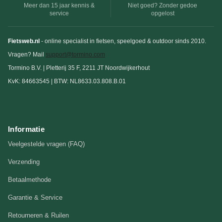
Meer dan 15 jaar kennis &
Niet goed? Zonder gedoe
service
opgelost
Fietsweb.nl
- online specialist in fietsen, speelgoed & outdoor sinds 2010.
Vragen? Mail
support@tormino.com
Tormino B.V. | Pletterij 35 F, 2211 JT Noordwijkerhout
KvK: 84663545 | BTW: NL8633.03.808.B.01
Informatie
Veelgestelde vragen (FAQ)
Verzending
Betaalmethode
Garantie & Service
Retourneren & Ruilen