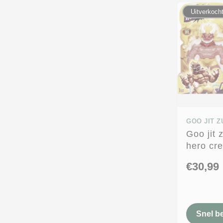
Uitverkoch
GOO JIT Z
Goo jit 
hero cre
blazagon
€30,99
met cre
Snel b