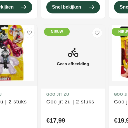
ekijken
Snel bekijken
Sne
NIEUW
NIE
Geen afbeelding
U
GOO JIT ZU
GOO JI
zu | 2 stuks
Goo jit zu | 2 stuks
Goo j
€17,99
€19,