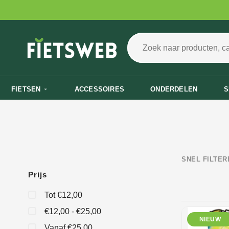
Ga
naar
de
Zoek
Home
/
Goo Jit Zu
hoofdinhoud
naar
Goo Jit Zu
15 producten gevonden
producten,
categorieën
en
FIETSEN
ACCESSOIRES
ONDERDELEN
S
pagina's...
SNEL FILTER
Prijs
Tot €12,00
€12,00 - €25,00
NIEUW
Vanaf €25,00