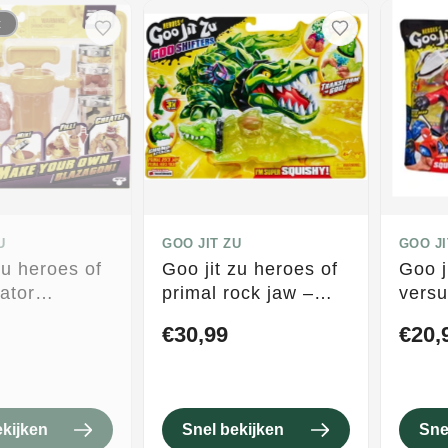
t
U
GOO JIT ZU
GOO JI
zu heroes of
Goo jit zu heroes of
Goo j
ator
primal rock jaw –
versu
 – diy figuur
stretch primal figuur
spide
€30,99
€20,
ator chamber
met color change
docto
core
pack 
ekijken
Snel bekijken
Sne