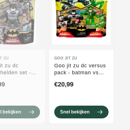
T ZU
GOO JIT ZU
it zu dc
Goo jit zu dc versus
helden set -
pack - batman vs
y armor batman
riddler
99
€20,99
l bekijken
Snel bekijken