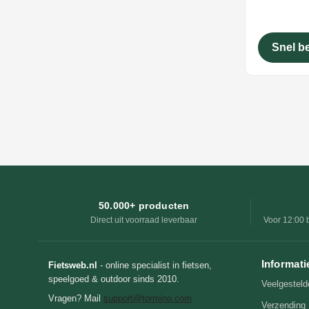
Snel b
50.000+ producten
Direct uit voorraad leverbaar
Voor 12:00 
Informati
Fietsweb.nl
- online specialist in fietsen,
speelgoed & outdoor sinds 2010.
Veelgesteld
Vragen? Mail
support@tormino.com
Verzending