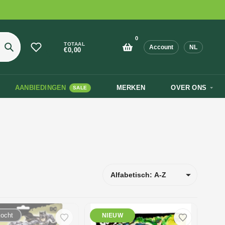
0
TOTAAL
Account
NL
€0,00
Zoeken
AANBIEDINGEN
MERKEN
OVER ONS
SALE
kocht
NIEUW