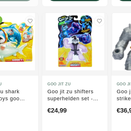
U
GOO JIT ZU
GOO JI
zu shark
Goo jit zu shifters
Goo j
oys goo
superhelden set -
strik
bengal - glow in the
€24,99
€36,
dark - stretchfiguur