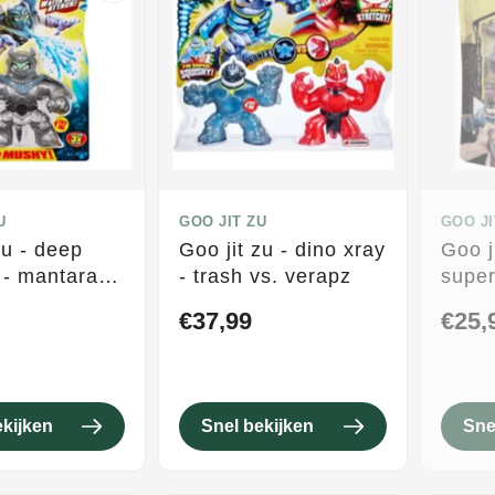
U
GOO JIT ZU
GOO JI
zu - deep
Goo jit zu - dino xray
Goo j
 - mantara -
- trash vs. verapz
super
iguur
heav
€37,99
€25,
ekijken
Snel bekijken
Sne