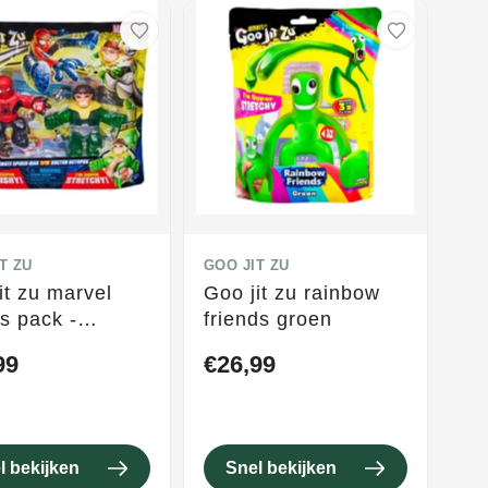
T ZU
GOO JIT ZU
it zu marvel
Goo jit zu rainbow
s pack -
friends groen
r-man vs
99
€26,99
r octopus - 2-
stretchfiguren
l bekijken
Snel bekijken