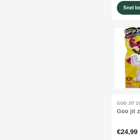
Snel b
GOO JIT Z
Goo jit 
€24,99