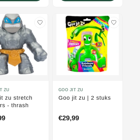
T ZU
GOO JIT ZU
it zu stretch
Goo jit zu | 2 stuks
ers - thrash
99
€29,99