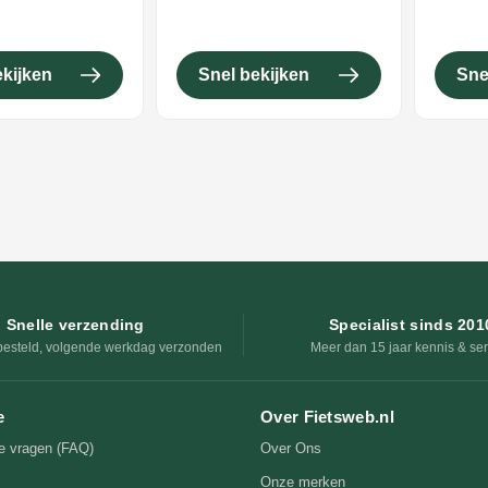
ekijken
Snel bekijken
Sne
Snelle verzending
Specialist sinds 201
besteld, volgende werkdag verzonden
Meer dan 15 jaar kennis & ser
e
Over Fietsweb.nl
e vragen (FAQ)
Over Ons
Onze merken