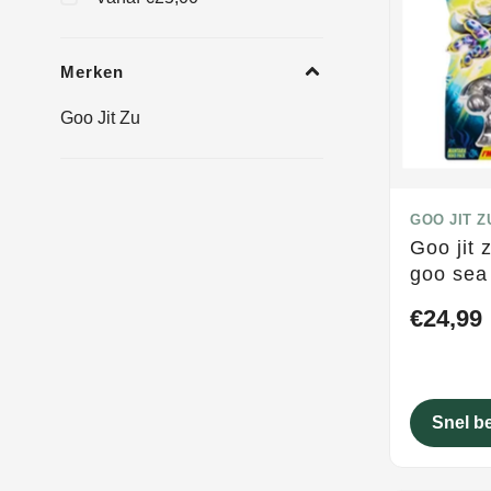
Merken
Goo Jit Zu
GOO JIT Z
Goo jit 
goo sea
stretchf
€24,99
Snel b