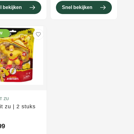
l bekijken
Snel bekijken
UW
T ZU
it zu | 2 stuks
99