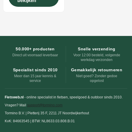
bekijken
50.000+ producten
Snelle verzending
Direct uit voorraad leverbaar
Voor 12:00 besteld, volgende
werkdag verzonden
Specialist sinds 2010
Gemakkelijk retourneren
Meer dan 15 jaar kennis &
Niet goed? Zonder gedoe
service
opgelost
Fietsweb.nl
- online specialist in fietsen, speelgoed & outdoor sinds 2010.
Vragen? Mail
support@tormino.com
Tormino B.V. | Pletterij 35 F, 2211 JT Noordwijkerhout
KvK: 84663545 | BTW: NL8633.03.808.B.01